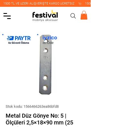
    1500 TL VE ÜZERİ ALIŞVERİŞTE KARGO ÜCRETSİZ    
Stok kodu: 1566466263ea86bfd8
Metal Düz Gönye No: 5 |
Ölçüleri 2,5×18×90 mm (25