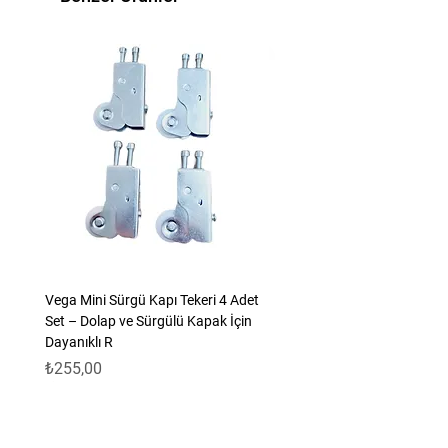
düz gönye
bulunmaktadır.
Vega Mini Sürgü Kapı Tekeri 4 Adet
Set – Dolap ve Sürgülü Kapak İçin
Dayanıklı R
Fiyat
₺255,00