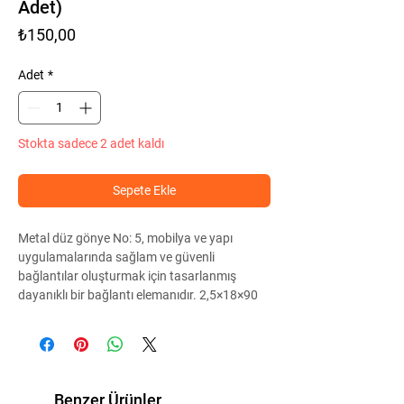
Adet)
Fiyat
₺150,00
Adet
*
Stokta sadece 2 adet kaldı
Sepete Ekle
Metal düz gönye No: 5, mobilya ve yapı
uygulamalarında sağlam ve güvenli
bağlantılar oluşturmak için tasarlanmış
dayanıklı bir bağlantı elemanıdır. 2,5×18×90
mm ölçüleri sayesinde orta ölçekli montaj
işlemlerinde güçlü destek sağlar. Kalın metal
yapısı uzun ömürlü kullanım sunar. Dolap, raf,
masa ve çeşitli montaj uygulamalarında
güvenle tercih edilir. Paket içeriğinde
25 adet
Benzer Ürünler