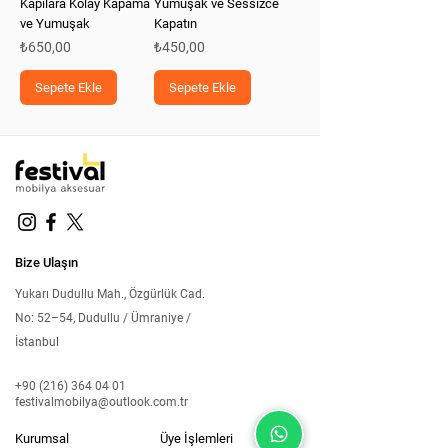
Kapılara Kolay Kapama
Yumuşak ve Sessizce
ve Yumuşak
Kapatın
Fiyat
Fiyat
₺650,00
₺450,00
Sepete Ekle
Sepete Ekle
Bize Ulaşın
Yukarı Dudullu Mah., Özgürlük Cad.
No: 52–54, Dudullu / Ümraniye /
İstanbul
+90 (216) 364 04 01
festivalmobilya@outlook.com.tr
Kurumsal
Üye İşlemleri