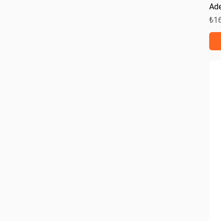
Ade
Fiy
₺1