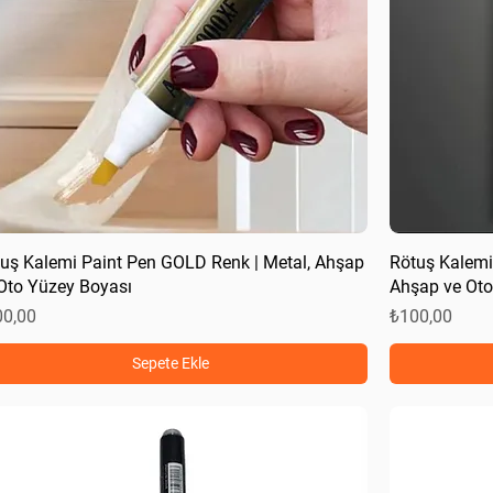
uş Kalemi Paint Pen GOLD Renk | Metal, Ahşap
Rötuş Kalemi
Oto Yüzey Boyası
Ahşap ve Oto
at
Fiyat
00,00
₺100,00
Sepete Ekle