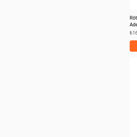
Röt
Ade
Fiy
₺1