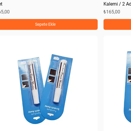
t
Kalemi / 2 A
at
Fiyat
65,00
₺165,00
Sepete Ekle