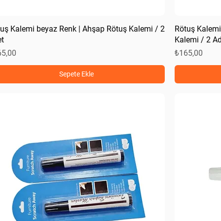
uş Kalemi beyaz Renk | Ahşap Rötuş Kalemi / 2
Rötuş Kalem
t
Kalemi / 2 A
at
Fiyat
65,00
₺165,00
Sepete Ekle