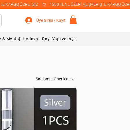
Üye Girişi / Kayıt
r & Montaj
Hırdavat
Ray
Yapı ve İnşaat Malzemeleri
Blog
Sıralama:
Önerilen