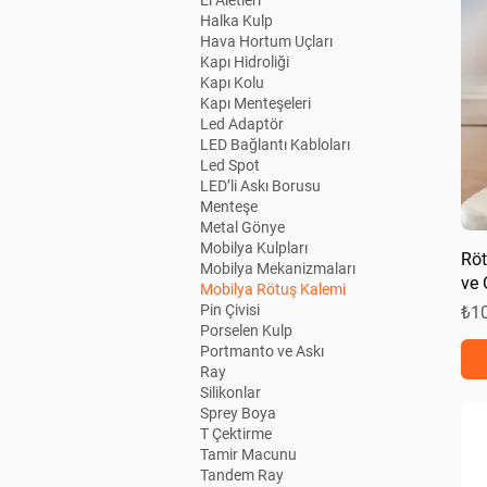
El Aletleri
Halka Kulp
Hava Hortum Uçları
Kapı Hidroliği
Kapı Kolu
Kapı Menteşeleri
Led Adaptör
LED Bağlantı Kabloları
Led Spot
LED’li Askı Borusu
Menteşe
Metal Gönye
Mobilya Kulpları
Röt
Mobilya Mekanizmaları
ve 
Mobilya Rötuş Kalemi
Pin Çivisi
Fiy
₺1
Porselen Kulp
Portmanto ve Askı
Ray
Silikonlar
Sprey Boya
T Çektirme
Tamir Macunu
Tandem Ray