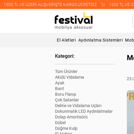
    1500 TL VE ÜZERİ ALIŞVERİŞTE KARGO ÜCRETSİZ    
El Aletleri
Aydınlatma Sistemleri
Mobi
Kategori:
Mo
Tüm Ürünler
Akülü Vidalama
23 
Ayak
Bant
Boru Flanşı
Çok Satanlar
Delme ve Vidalama Uçları
Dokunmatik LED Aydınlatmalar
Dolap Amortisörü
Dübel
Düğme Kulp