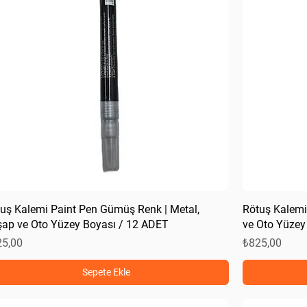
uş Kalemi Paint Pen Gümüş Renk | Metal,
Rötuş Kalemi
ap ve Oto Yüzey Boyası / 12 ADET
ve Oto Yüzey
at
Fiyat
25,00
₺825,00
Sepete Ekle