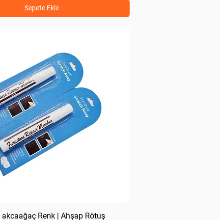
Sepete Ekle
 akcaağaç Renk | Ahşap Rötuş