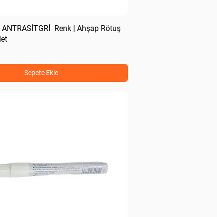
i ANTRASİTGRİ Renk | Ahşap Rötuş
det
Sepete Ekle