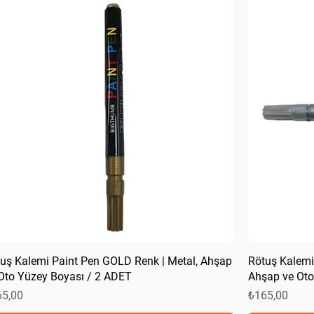
uş Kalemi Paint Pen GOLD Renk | Metal, Ahşap
Rötuş Kalemi
Oto Yüzey Boyası / 2 ADET
Ahşap ve Oto
at
Fiyat
65,00
₺165,00