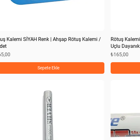
uş Kalemi SİYAH Renk | Ahşap Rötuş Kalemi /
Rötuş Kalemi
det
Uçlu Dayanıkl
at
Fiyat
65,00
₺165,00
Sepete Ekle