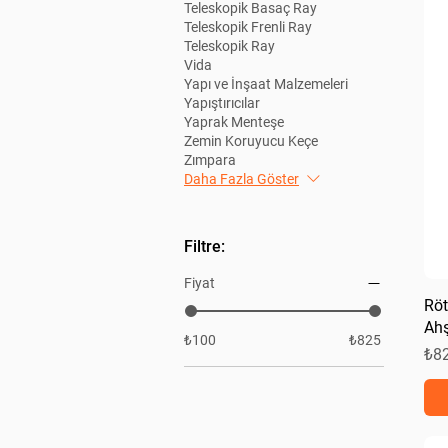
Teleskopik Basaç Ray
Teleskopik Frenli Ray
Teleskopik Ray
Vida
Yapı ve İnşaat Malzemeleri
Yapıştırıcılar
Yaprak Menteşe
Zemin Koruyucu Keçe
Zımpara
Daha Fazla Göster
Filtre:
Fiyat
Röt
Ahş
₺100
₺825
Fiy
₺8