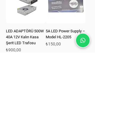
LED ADAPTÖRÜ 500W
5A LED Power Supply –
40A 12V Kalın Kasa
Model HL-2205
Şerit LED Trafosu
Fiyat
₺150,00
Fiyat
₺900,00
Sepete Ekle
Sepete Ekle
Bize Ulaşın
Yukarı Dudullu Mah., Özgürlük Cad.
No: 52–54, Dudullu / Ümraniye /