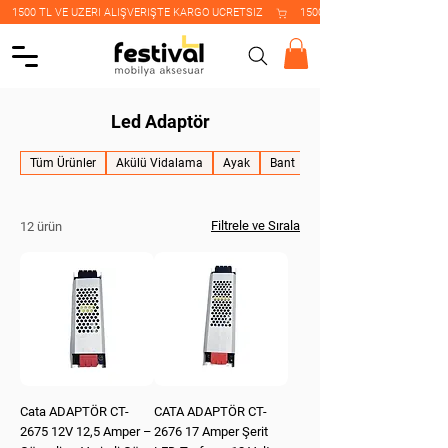
    1500 TL VE ÜZERİ ALIŞVERİŞTE KARGO ÜCRETSİZ    
Led Adaptör
Tüm Ürünler
Akülü Vidalama
Ayak
Bant
Boru Flanşı
Filtrele ve Sırala
12 ürün
Cata ADAPTÖR CT-
CATA ADAPTÖR CT-
2675 12V 12,5 Amper –
2676 17 Amper Şerit