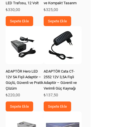
LED Trafosu, 12 Volt
ve Kompakt Tasarım
Fiyat
Fiyat
₺330,00
₺325,00
Sepete Ekle
Sepete Ekle
ADAPTÖR Hero LED
ADAPTÖR Cata CT-
12V 5A Fişli Adaptör –
2552 12V 3,5A Fişli
Güçlü, Güvenli ve Pratik
Adaptör – Güvenli ve
Çözüm
Verimli Güç Kaynağı
Fiyat
Fiyat
₺220,00
₺137,50
Sepete Ekle
Sepete Ekle