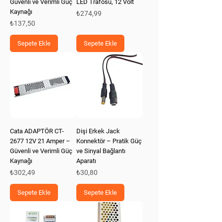
Güvenli ve Verimli Güç
LED Trafosu, 12 Volt
Kaynağı
Fiyat
₺274,99
Fiyat
₺137,50
Sepete Ekle
Sepete Ekle
Cata ADAPTÖR CT-
Dişi Erkek Jack
2677 12V 21 Amper –
Konnektör – Pratik Güç
Güvenli ve Verimli Güç
ve Sinyal Bağlantı
Kaynağı
Aparatı
Fiyat
Fiyat
₺302,49
₺30,80
Sepete Ekle
Sepete Ekle