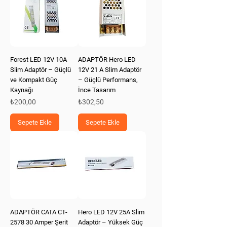
Forest LED 12V 10A
ADAPTÖR Hero LED
Slim Adaptör – Güçlü
12V 21 A Slim Adaptör
ve Kompakt Güç
– Güçlü Performans,
Kaynağı
İnce Tasarım
Fiyat
Fiyat
₺200,00
₺302,50
Sepete Ekle
Sepete Ekle
ADAPTÖR CATA CT-
Hero LED 12V 25A Slim
2578 30 Amper Şerit
Adaptör – Yüksek Güç