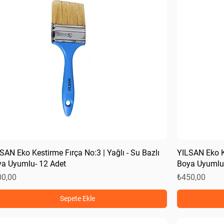
SAN Eko Kestirme Fırça No:3 | Yağlı - Su Bazlı
YILSAN Eko Ke
a Uyumlu- 12 Adet
Boya Uyumlu-
at
Fiyat
00,00
₺450,00
Sepete Ekle