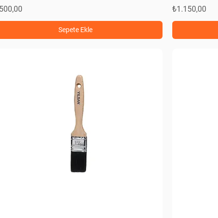
at
Fiyat
500,00
₺1.150,00
Sepete Ekle