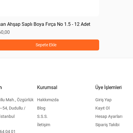
san Ahşap Saplı Boya Fırça No 1.5 - 12 Adet
at
60,00
Sepete Ekle
n
Kurumsal
Üye İşlemleri
llu Mah., Özgürlük
Hakkımızda
Giriş Yap
–54, Dudullu /
Blog
Kayıt Ol
İstanbul
S.S.S.
Hesap Ayarları
İletişim
Sipariş Takibi
364 04 01