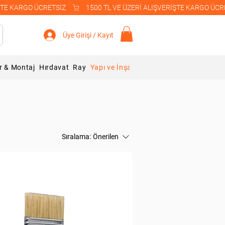
Üye Girişi / Kayıt
r & Montaj
Hırdavat
Ray
Yapı ve İnşaat Malzemeleri
Blog
Sıralama:
Önerilen