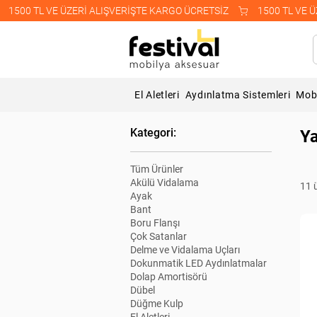
    1500 TL VE ÜZERİ ALIŞVERİŞTE KARGO ÜCRETSİZ    
El Aletleri
Aydınlatma Sistemleri
Mobi
Kategori:
Ya
Tüm Ürünler
Akülü Vidalama
11 
Ayak
Bant
Boru Flanşı
Çok Satanlar
Delme ve Vidalama Uçları
Dokunmatik LED Aydınlatmalar
Dolap Amortisörü
Dübel
Düğme Kulp