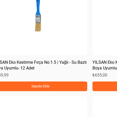
SAN Eko Kestirme Fırça No:1.5 | Yağlı - Su Bazlı
YILSAN Eko Ke
a Uyumlu- 12 Adet
Boya Uyumlu-
at
Fiyat
59,99
₺655,00
Sepete Ekle