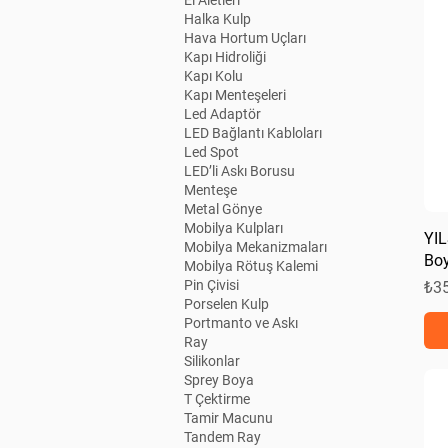
El Aletleri
Halka Kulp
Hava Hortum Uçları
Kapı Hidroliği
Kapı Kolu
Kapı Menteşeleri
Led Adaptör
LED Bağlantı Kabloları
Led Spot
LED’li Askı Borusu
Menteşe
Metal Gönye
Mobilya Kulpları
YIL
Mobilya Mekanizmaları
Boy
Mobilya Rötuş Kalemi
Pin Çivisi
Fiy
₺3
Porselen Kulp
Portmanto ve Askı
Ray
Silikonlar
Sprey Boya
T Çektirme
Tamir Macunu
Tandem Ray