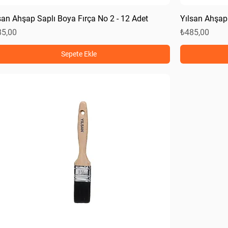
san Ahşap Saplı Boya Fırça No 2 - 12 Adet
Yılsan Ahşap 
at
Fiyat
85,00
₺485,00
Sepete Ekle