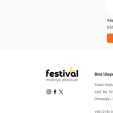
Yıl
Fiy
₺5
Bize Ulaşı
Yukarı Dudu
Cad. No: 52
Ümraniye / 
+90 (216) 