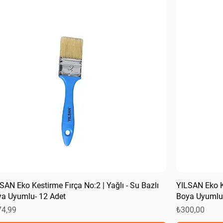
SAN Eko Kestirme Fırça No:2 | Yağlı - Su Bazlı
YILSAN Eko Ke
a Uyumlu- 12 Adet
Boya Uyumlu-
at
Fiyat
74,99
₺300,00