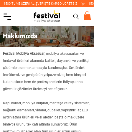
    1500 TL VE ÜZERİ ALIŞVERİŞTE KARGO ÜCRETSİZ    
Hakkımızda
Festival Mobilya Aksesuar
, mobilya aksesuarları ve
hırdavat ürünleri alanında kaliteli, dayanıklı ve yenilikçi
çözümler sunmak amacıyla kurulmuştur. Sektördeki
tecrübemiz ve geniş ürün yelpazemizle; hem bireysel
kullanıcıların hem de profesyonellerin ihtiyaçlarına
güvenilir çözümler üretmeyi hedefliyoruz.
Kapı kolları, mobilya kulpları, menteşe ve ray sistemleri,
bağlantı elemanları, vidalar, dübeller, yapıştırıcılar, LED
aydınlatma ürünleri ve el aletleri başta olmak üzere
binlerce ürünü tek çatı altında sunuyoruz. Ürün
portföyümüzde yer alan tüm ürünler; uzun ömürlü