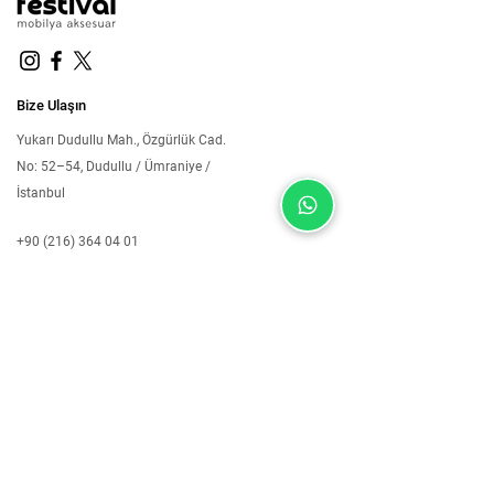
Bize Ulaşın
Yukarı Dudullu Mah., Özgürlük Cad.
No: 52–54, Dudullu / Ümraniye /
İstanbul
+90 (216) 364 04 01
festivalmobilya@outlook.com.tr
Kurumsal
Üye İşlemleri
Hakkımızda
Giriş Yap
Blog
Kayıt Ol
S.S.S.
Hesap Ayarları
İletişim
Sipariş Takibi
Politikalar
Çerez Politikası