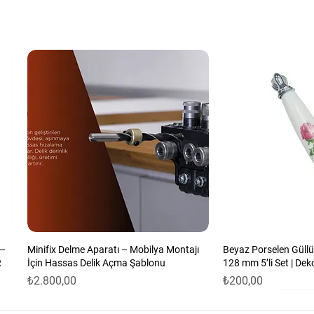
 mevcuttur)
eşimini sağlamak
rüksiyon uzun ömürlü kullanım sunar.
da monte edilebilir.
anılabilir.
ık ve modern bir görünüm kazandırır.
 –
Minifix Delme Aparatı – Mobilya Montajı
Beyaz Porselen Güllü
R
İçin Hassas Delik Açma Şablonu
128 mm 5’li Set | Dek
Fiyat
Fiyat
₺2.800,00
₺200,00
itlemek ve Onarmak için Dayanıklı Çözüm