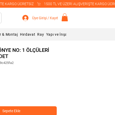
Üye Girişi / Kayıt
r & Montaj
Hırdavat
Ray
Yapı ve İnşaat Malzemeleri
Blog
NYE NO: 1 ÖLÇÜLERİ
ADET
c9c425fa2
Sepete Ekle