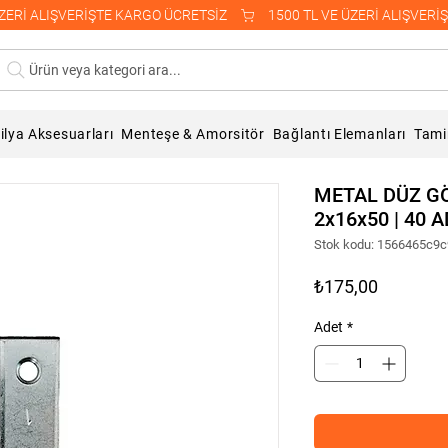
Ürün veya kategori ara...
lya Aksesuarları
Menteşe & Amorsitör
Bağlantı Elemanları
Tami
METAL DÜZ GÖ
2x16x50 | 40 
Stok kodu: 1566465c9
Fiyat
₺175,00
Adet
*