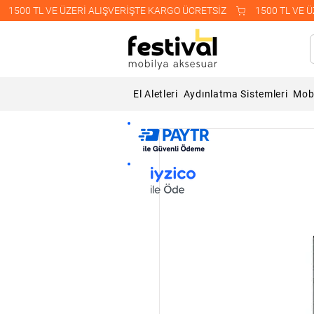
    1500 TL VE ÜZERİ ALIŞVERİŞTE KARGO ÜCRETSİZ    
El Aletleri
Aydınlatma Sistemleri
Mobi