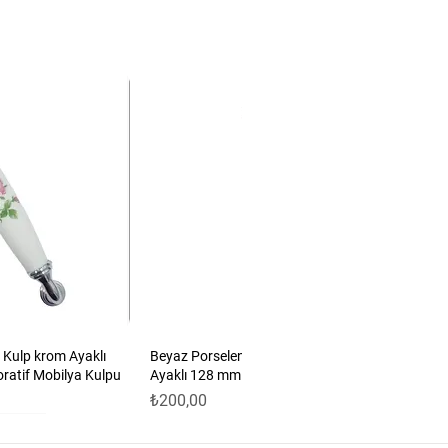
 Kulp krom Ayaklı
Beyaz Porselen Güllü Kulp Antik Sarı
oratif Mobilya Kulpu
Ayaklı 128 mm 5’li Set | Dekoratif Mobilya
Fiyat
₺200,00