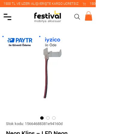
    1500 TL VE ÜZERİ ALIŞVERİŞTE KARGO ÜCRETSİZ    
Stok kodu: 15664688381e94160d
Neon Klips – LED Neon