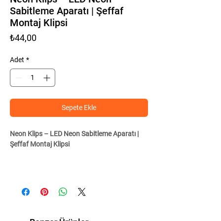
Sabitleme Aparatı | Şeffaf
Montaj Klipsi
Fiyat
₺44,00
Adet
*
Sepete Ekle
Neon Klips – LED Neon Sabitleme Aparatı |
Şeffaf Montaj Klipsi
Neon klips
, LED neon hortumları düzgün ve
sağlam şekilde monte etmek için kullanılan