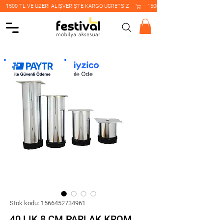
    1500 TL VE ÜZERİ ALIŞVERİŞTE KARGO ÜCRETSİZ    
Stok kodu: 1566452734961
40 LIK 8 CM PARLAK KROM