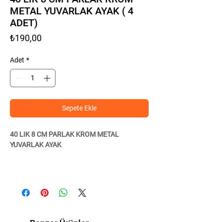
METAL YUVARLAK AYAK ( 4
ADET)
Fiyat
₺190,00
Adet
*
Sepete Ekle
40 LIK 8 CM PARLAK KROM METAL
YUVARLAK AYAK
Bu dolap ayağı, mobilya parçanıza
mükemmel bir ektir. Ayak, yüksek kaliteli
metalden yapılmıştır ve ona şık ve modern bir
görünüm veren cilalı krom kaplamaya
sahiptir. Ayağın yuvarlak şekli, bağlı olduğu