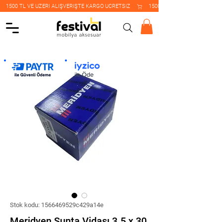
    1500 TL VE ÜZERİ ALIŞVERİŞTE KARGO ÜCRETSİZ    
Stok kodu: 1566469529c429a14e
Meridyen Sunta Vidası 3.5 x 30