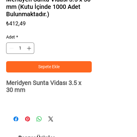
mm (Kutu İçinde 1000 Adet
Bulunmaktadır.)
Fiyat
₺412,49
Adet
*
Sepete Ekle
Meridyen Sunta Vidası 3.5 x
30 mm
Sunta Vidası 3.5 x 30 mm
, mobilya montajı ve
ahşap uygulamalarında güvenli ve sağlam
bağlantılar için üretilmiştir. Keskin ucu
sayesinde ön delik açmaya gerek kalmadan
suntaya ve ahşap yüzeylere kolayca girer.