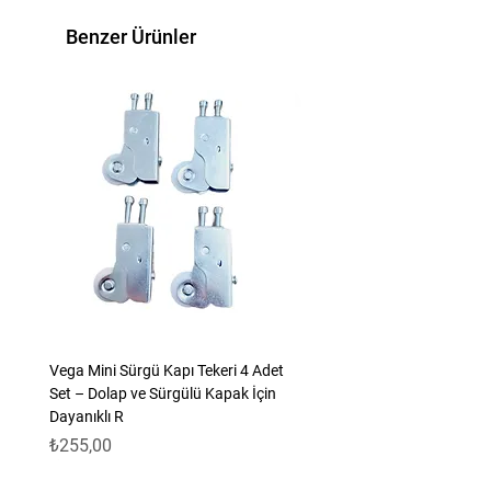
kullanışlı bir tercihtir. Kolay montaj özelliği ile
pratik kullanım imkanı sağlar.Max penta
Benzer Ürünler
Aynalı Mat Siyah Oda Kapı Kolu – Modern ve
Zarif Tasarım / 2 takım
Max penta Aynalı Mat Siyah Oda Kapı Kolu –
Modern ve Zarif Tasarım / 2 takım
Vega Mini Sürgü Kapı Tekeri 4 Adet
Set – Dolap ve Sürgülü Kapak İçin
Dayanıklı R
Fiyat
₺255,00