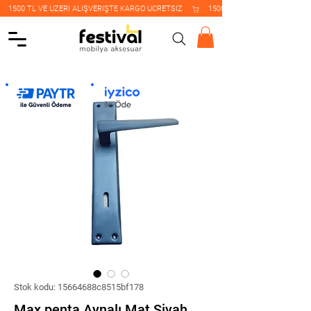
    1500 TL VE ÜZERİ ALIŞVERİŞTE KARGO ÜCRETSİZ    
Stok kodu: 15664688c8515bf178
Max penta Aynalı Mat Siyah