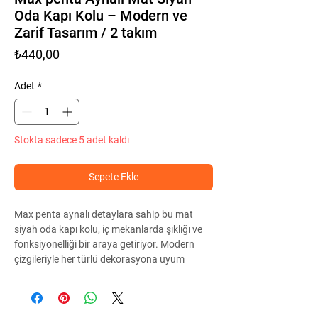
Oda Kapı Kolu – Modern ve
Zarif Tasarım / 2 takım
Fiyat
₺440,00
Adet
*
Stokta sadece 5 adet kaldı
Sepete Ekle
Max penta aynalı detaylara sahip bu mat
siyah oda kapı kolu, iç mekanlarda şıklığı ve
fonksiyonelliği bir araya getiriyor. Modern
çizgileriyle her türlü dekorasyona uyum
sağlayan ürün, dayanıklı yapısı sayesinde
uzun ömürlü kullanım sunar. Oda, yatak
odası veya salon kapılarınız için estetik ve