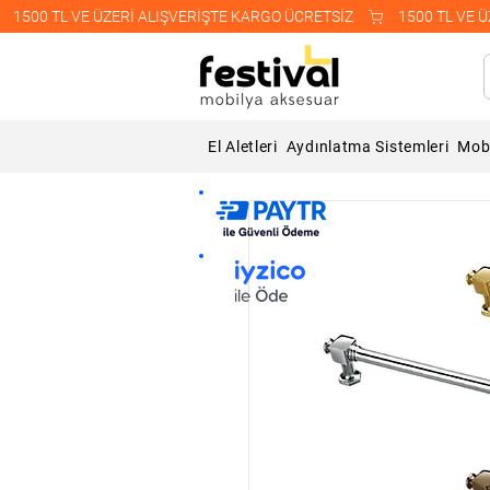
    1500 TL VE ÜZERİ ALIŞVERİŞTE KARGO ÜCRETSİZ    
El Aletleri
Aydınlatma Sistemleri
Mobi