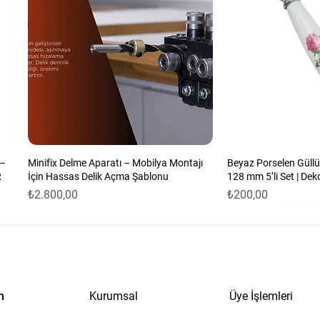
 –
Minifix Delme Aparatı – Mobilya Montajı
Beyaz Porselen Güllü
R
İçin Hassas Delik Açma Şablonu
128 mm 5’li Set | Dek
Fiyat
Fiyat
₺2.800,00
₺200,00
n
Kurumsal
Üye İşlemleri