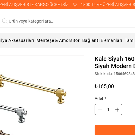
Ürün veya kategori ara...
lya Aksesuarları
Menteşe & Amorsitör
Bağlantı Elemanları
Tami
Kale Siyah 160
Siyah Modern 
Stok kodu: 156646934
Fiyat
₺165,00
Adet
*