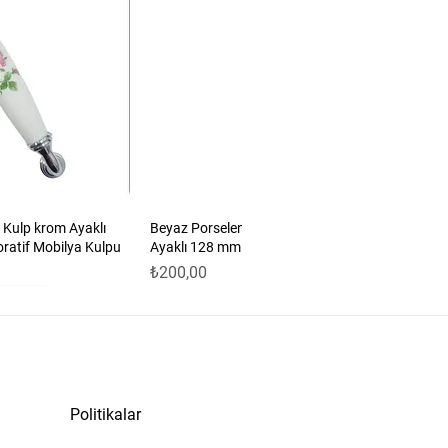
 Kulp krom Ayaklı
Beyaz Porselen Güllü Kulp Antik Sarı
oratif Mobilya Kulpu
Ayaklı 128 mm 5’li Set | Dekoratif Mobilya
Fiyat
₺200,00
Politikalar