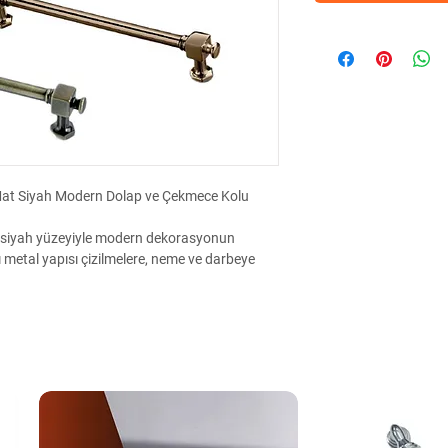
Mat Siyah Modern Dolap ve Çekmece Kolu
 siyah yüzeyiyle modern dekorasyonun
ı metal yapısı çizilmelere, neme ve darbeye
dolaplarında, genç odalarında, vestiyerlerde
rast oluşturur.
uyumluluğu sunar. Ergonomik tasarımı
t siyah tasarım, dayanıklı metal gövde,
lp model
 mat siyah dolap kulpu, siyah mobilya kulpu,
ulp