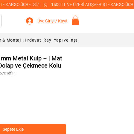
Üye Girişi / Kayıt
r & Montaj
Hırdavat
Ray
Yapı ve İnşaat Malzemeleri
Blog
 mm Metal Kulp – | Mat
Dolap ve Çekmece Kolu
867c1df11
Sepete Ekle