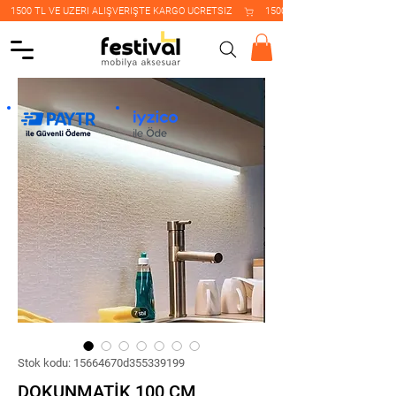
    1500 TL VE ÜZERİ ALIŞVERİŞTE KARGO ÜCRETSİZ    
Stok kodu: 15664670d355339199
DOKUNMATİK 100 CM