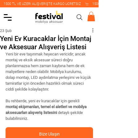
    1500 TL VE ÜZERİ ALIŞVERİŞTE KARGO ÜCRETSİZ    
23 Şub
Yeni Ev Kuracaklar İçin Montaj
ve Aksesuar Alışveriş Listesi
Yeni bir eve taşınmak heyecan vericidir; ancak 
montaj ve eksik aksesuar süreci doğru 
planlanmazsa hem zaman kaybına hem de ek 
maliyetlere neden olabilir. Mobilya kurulumu, 
dolap montajı, LED aydınlatma yerleşimi ve küçük 
tamiratlar için önceden hazırlıklı olmak süreci 
ciddi şekilde kolaylaştırır.
Bu rehberde, yeni ev kuracaklar için gerekli 
montaj ekipmanları, temel el aletleri ve mobilya 
aksesuarları alışveriş listesini
 detaylı şekilde 
bulabilirsiniz.
Bize Ulaşın