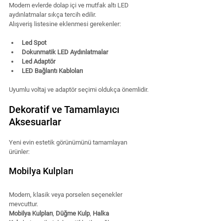
Modern evlerde dolap içi ve mutfak altı LED 
aydınlatmalar sıkça tercih edilir.
Alışveriş listesine eklenmesi gerekenler:
Led Spot
Dokunmatik LED Aydınlatmalar
Led Adaptör
LED Bağlantı Kabloları
Uyumlu voltaj ve adaptör seçimi oldukça önemlidir.
Dekoratif ve Tamamlayıcı 
Aksesuarlar
Yeni evin estetik görünümünü tamamlayan 
ürünler:
Mobilya Kulpları
Modern, klasik veya porselen seçenekler 
mevcuttur.
Mobilya Kulpları
, 
Düğme Kulp
, 
Halka 