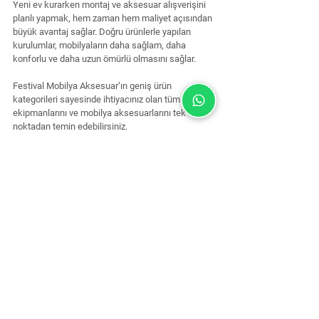
Yeni ev kurarken montaj ve aksesuar alışverişini 
planlı yapmak, hem zaman hem maliyet açısından 
büyük avantaj sağlar. Doğru ürünlerle yapılan 
kurulumlar, mobilyaların daha sağlam, daha 
konforlu ve daha uzun ömürlü olmasını sağlar.
Festival Mobilya Aksesuar’ın geniş ürün 
kategorileri sayesinde ihtiyacınız olan tüm montaj 
ekipmanlarını ve mobilya aksesuarlarını tek 
noktadan temin edebilirsiniz.
Bize Ulaşın
mobilya aksesuarları
mobilya kulpları
vida ve dübel
dolap amortisörü
montaj ekipmanları
mobilya montajı
menteşe çeşitleri
çekmece rayı
metal gönye
kapı kolu seçimi
el aletleri listesi
tamir ürünleri
silikon ve yapıştırıcı
yeni ev alışveriş listesi
led aydınlatma
ev kurma rehberi
portmanto askı
ev için gerekli ürünler
montaj rehberi
ev kurarken alınacaklar