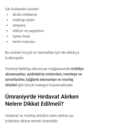
Sık kullanılan ürünler:
akülü vidalama
matkap uçları
zımpara
silikon ve yapıştırıcı
sprey boya
tamir macunu
Bu ürünler küçük ev tamiratları için de oldukça 
kullanışlıdır.
Festival Mobilya Aksesuar mağazasında 
mobilya 
aksesuarları, aydınlatma sistemleri, menteşe ve 
amortisörler, bağlantı elemanları ve montaj 
ürünleri
 gibi birçok kategori bulunmaktadır.
Ümraniye’de Hırdavat Alırken 
Nelere Dikkat Edilmeli?
Hırdavat ve montaj ürünleri satın alırken şu 
kriterlere dikkat etmek önemlidir: