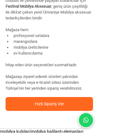
Dudullu ve çevresinde yaşayan kullanıcılar için 
Festival Mobilya Aksesuar
, geniş ürün çeşitliliği 
ile dikkat çeken yerel Ümraniye Mobilya aksesuar 
tedarikçilerden biridir.
Mağaza hem:
profesyonel ustalara
marangozlara
mobilya üreticilerine
ev kullanıcılarına
hitap eden ürün seçenekleri sunmaktadır.
Mağazayı ziyaret ederek ürünleri yakından 
inceleyebilir veya e-ticaret sitesi üzerinden 
Türkiye’nin her yerinden sipariş verebilirsiniz.
Hızlı Sipariş Ver
mobilya kulpları
mobilya bağlantı elemanları