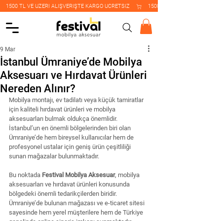
    1500 TL VE ÜZERİ ALIŞVERİŞTE KARGO ÜCRETSİZ    
9 Mar
İstanbul Ümraniye’de Mobilya
Aksesuarı ve Hırdavat Ürünleri
Nereden Alınır?
Mobilya montajı, ev tadilatı veya küçük tamiratlar 
için kaliteli hırdavat ürünleri ve mobilya 
aksesuarları bulmak oldukça önemlidir. 
İstanbul’un en önemli bölgelerinden biri olan 
Ümraniye’de hem bireysel kullanıcılar hem de 
profesyonel ustalar için geniş ürün çeşitliliği 
sunan mağazalar bulunmaktadır.
Bu noktada 
Festival Mobilya Aksesuar
, mobilya 
aksesuarları ve hırdavat ürünleri konusunda 
bölgedeki önemli tedarikçilerden biridir. 
Ümraniye’de bulunan mağazası ve e-ticaret sitesi 
sayesinde hem yerel müşterilere hem de Türkiye 