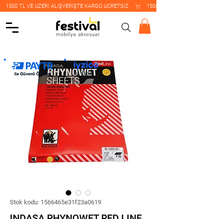
    1500 TL VE ÜZERİ ALIŞVERİŞTE KARGO ÜCRETSİZ    
Stok kodu: 1566465e31f23a0619
INDASA RHYNOWET RED LINE