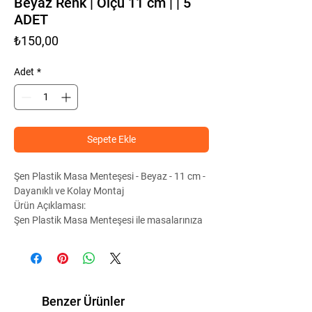
Beyaz Renk | Ölçü 11 cm | | 5
ADET
Fiyat
₺150,00
Adet
*
Sepete Ekle
Şen Plastik Masa Menteşesi - Beyaz - 11 cm -
Dayanıklı ve Kolay Montaj
Ürün Açıklaması:
Şen Plastik Masa Menteşesi ile masalarınıza
sağlamlık ve estetik katın! Beyaz rengi ve 9
cm ölçüsü ile her türlü masa için ideal olan bu
menteşeler, dayanıklı plastik malzemeden
üretilmiştir. Kolay montaj imkanı sunan Şen
Plastik Masa Menteşeleri ile masalarınızı
Benzer Ürünler
kolayca kurabilir veya tamir edebilirsiniz.