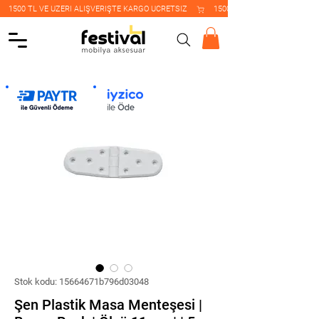
    1500 TL VE ÜZERİ ALIŞVERİŞTE KARGO ÜCRETSİZ    
Stok kodu: 15664671b796d03048
Şen Plastik Masa Menteşesi |