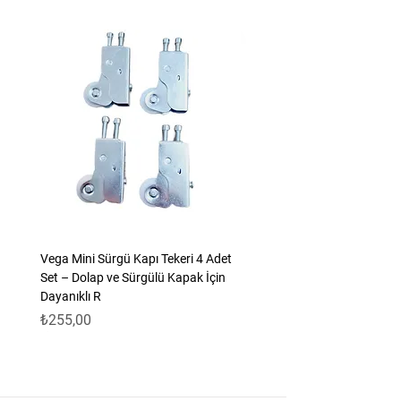
Özellikler:
Marka: Şen Plastik
Renk: Beyaz
Ölçü: 11 cm
Malzeme: Dayanıklı plastik
Kullanım Alanı: Her türlü masa
Özellikler:
Dayanıklı ve uzun ömürlü
Kolay montaj
Estetik görünüm
Vega Mini Sürgü Kapı Tekeri 4 Adet
Set – Dolap ve Sürgülü Kapak İçin
Dayanıklı R
Fiyat
₺255,00