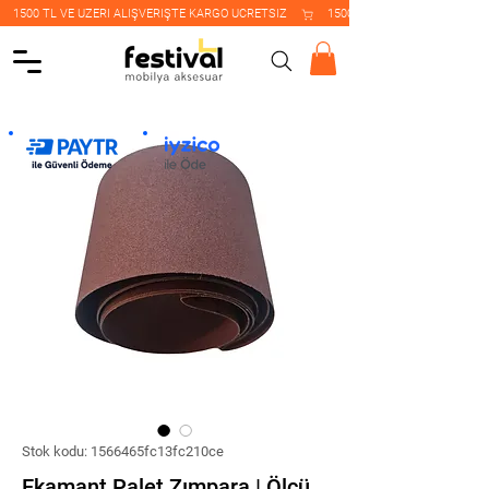
    1500 TL VE ÜZERİ ALIŞVERİŞTE KARGO ÜCRETSİZ    
Stok kodu: 1566465fc13fc210ce
Ekamant Palet Zımpara | Ölçü