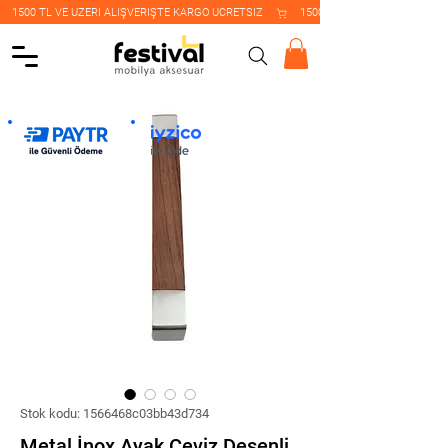
    1500 TL VE ÜZERİ ALIŞVERİŞTE KARGO ÜCRETSİZ    
Stok kodu: 1566468c03bb43d734
Metal İnox Ayak Ceviz Desenli