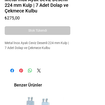
224 mm Kulp | 7 Adet Dolap ve
Çekmece Kulbu
Fiyat
₺275,00
Stok Tükendi
Metal İnox Ayak Ceviz Desenli 224 mm Kulp |
7 Adet Dolap ve Çekmece Kulbu
Metal inox ayaklı, ceviz desenli 224 mm kulp
modeli şık ve dayanıklı yapısıyla
Benzer Ürünler
mobilyalarınıza estetik bir görünüm
kazandırır. Dolap kapağı, çekmece ve mutfak
dolaplarında kullanıma uygun olan kulplar
paslanmaz inox ayakları sayesinde uzun