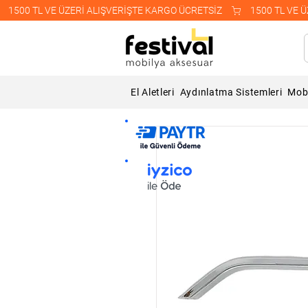
    1500 TL VE ÜZERİ ALIŞVERİŞTE KARGO ÜCRETSİZ    
El Aletleri
Aydınlatma Sistemleri
Mobi