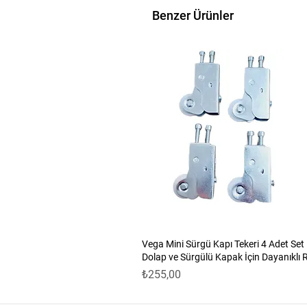
Ürünümüz 1.sınıf kalitededir, da
Benzer Ürünler
görünümlü ve her dolaba uygu
paslanmaya dayanıklıdır.
Vega Mini Sürgü Kapı Tekeri 4 Adet Set
Dolap ve Sürgülü Kapak İçin Dayanıklı 
Fiyat
₺255,00