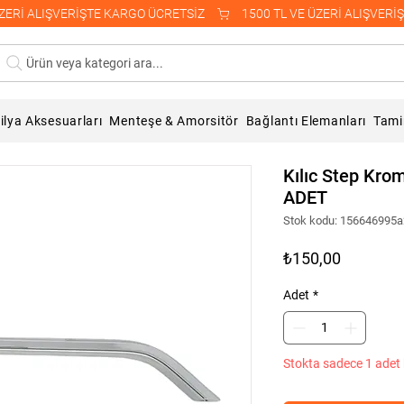
Ürün veya kategori ara...
lya Aksesuarları
Menteşe & Amorsitör
Bağlantı Elemanları
Tami
Kılıc Step Kro
ADET
Stok kodu: 156646995
Fiyat
₺150,00
Adet
*
Stokta sadece 1 adet 