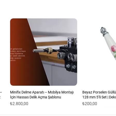
yanıklı, sağlam, kolay temizlenebilir, şık
ndur. Ürünümüzün metal olup
 –
Minifix Delme Aparatı – Mobilya Montajı
Beyaz Porselen Güllü
R
İçin Hassas Delik Açma Şablonu
128 mm 5’li Set | Dek
Fiyat
Fiyat
₺2.800,00
₺200,00