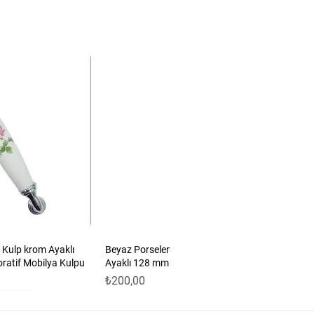
 Kulp krom Ayaklı
Beyaz Porselen Güllü Kulp Antik Sarı
oratif Mobilya Kulpu
Ayaklı 128 mm 5’li Set | Dekoratif Mobilya
Fiyat
₺200,00