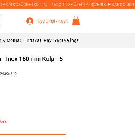
Üye Girişi / Kayıt
r & Montaj
Hırdavat
Ray
Yapı ve İnşaat Malzemeleri
Blog
m - İnox 160 mm Kulp - 5
a2439c6e9
kaldı