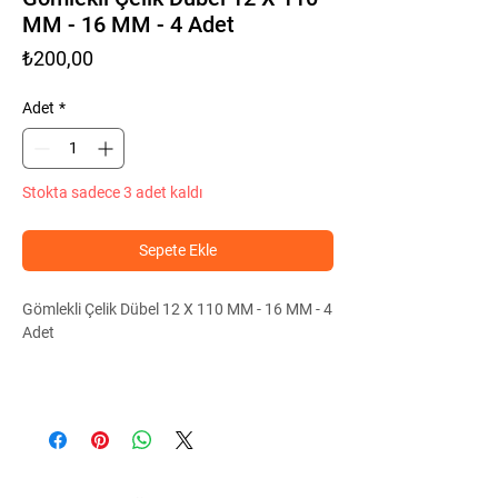
MM - 16 MM - 4 Adet
Fiyat
₺200,00
Adet
*
Stokta sadece 3 adet kaldı
Sepete Ekle
Gömlekli Çelik Dübel 12 X 110 MM - 16 MM - 4
Adet
Orta aralıktaki yüklerde ve düşük
kalitedeki betonlarda kullanılan çok
ekonomik, çabuk montaj sağlayan bir
dübeldir.
Kısa deliklerde ve düşük yüklerde bile