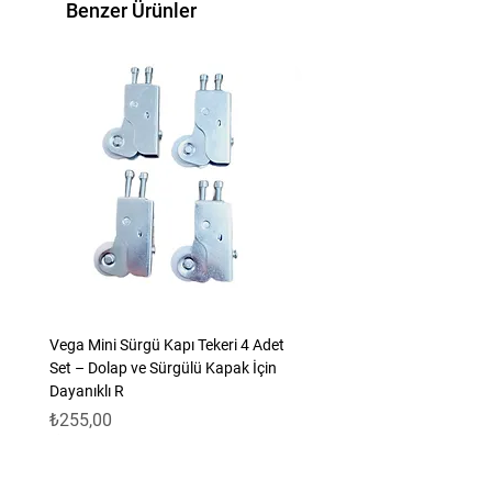
Benzer Ürünler
rahatlıkla açılabilen gömlek yapısı ile
güvenli tutma ve sıkma özelliği vardır.
Bu özellikleri dolayısıyla titreşimli
alanlarda rahatlıkla kullanılabilir.
Bağlanacak parça üzerinde iken delme ve
montaj olanağı vardır.
Paslanmalara karşı çinko kaplıdır.
Vega Mini Sürgü Kapı Tekeri 4 Adet
Set – Dolap ve Sürgülü Kapak İçin
Dayanıklı R
Fiyat
₺255,00