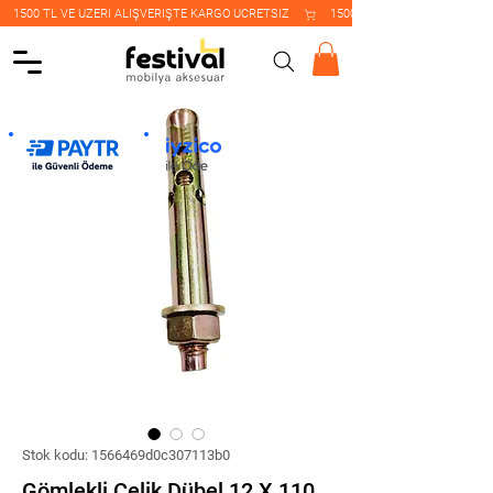
    1500 TL VE ÜZERİ ALIŞVERİŞTE KARGO ÜCRETSİZ    
Stok kodu: 1566469d0c307113b0
Gömlekli Çelik Dübel 12 X 110