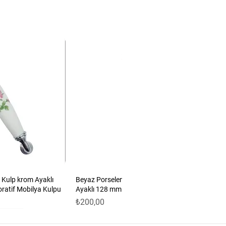
 Kulp krom Ayaklı
Beyaz Porselen Güllü Kulp Antik Sarı
oratif Mobilya Kulpu
Ayaklı 128 mm 5’li Set | Dekoratif Mobilya
Fiyat
₺200,00