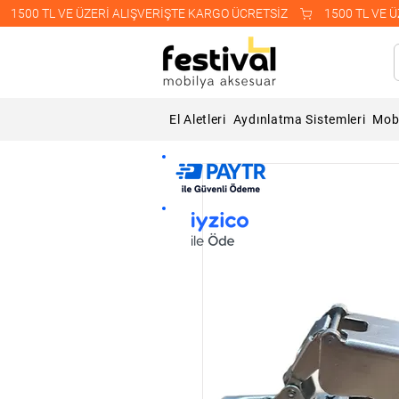
    1500 TL VE ÜZERİ ALIŞVERİŞTE KARGO ÜCRETSİZ    
El Aletleri
Aydınlatma Sistemleri
Mobi