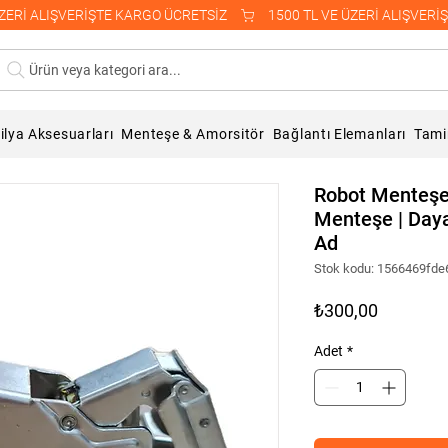
Ürün veya kategori ara...
lya Aksesuarları
Menteşe & Amorsitör
Bağlantı Elemanları
Tami
Robot Menteşe
Menteşe | Dayan
Ad
Stok kodu: 1566469fde
Fiyat
₺300,00
Adet
*