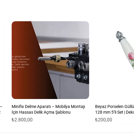
aplarınızın kapaklarını 165°'ye kadar
dolapları, banyo dolapları, gardıroplar,
klı alanda kullanılabilir.
ikleri:
meden üretim
anıklı
sitesi
Frensiz 165 Derece Menteşe ile:
 kadar açabilirsiniz.
lde açılmasını sağlayabilirsiniz.
 –
Minifix Delme Aparatı – Mobilya Montajı
Beyaz Porselen Güllü
konforlu olmasını sağlayabilirsiniz.
R
İçin Hassas Delik Açma Şablonu
128 mm 5’li Set | Dek
Fiyat
Fiyat
₺2.800,00
₺200,00