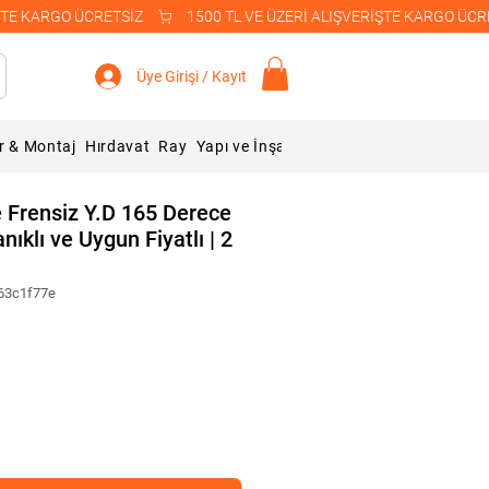
Üye Girişi / Kayıt
r & Montaj
Hırdavat
Ray
Yapı ve İnşaat Malzemeleri
Blog
 Frensiz Y.D 165 Derece
ıklı ve Uygun Fiyatlı | 2
63c1f77e