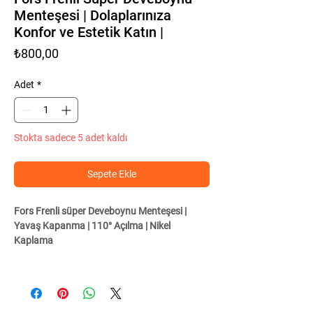
Menteşesi | Dolaplarınıza
Konfor ve Estetik Katın |
Fiyat
₺800,00
Adet
*
Stokta sadece 5 adet kaldı
Sepete Ekle
Fors Frenli süper Deveboynu Menteşesi |
Yavaş Kapanma | 110° Açılma | Nikel
Kaplama
Fors Frenli Menteşesi, dolap kapaklarınızın
sessiz ve yavaş bir şekilde kapanmasını