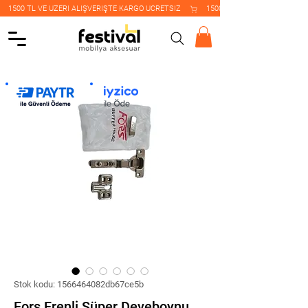
    1500 TL VE ÜZERİ ALIŞVERİŞTE KARGO ÜCRETSİZ    
Stok kodu: 1566464082db67ce5b
Fors Frenli Süper Deveboynu