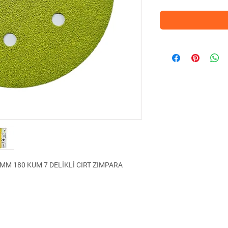
MM 180 KUM 7 DELİKLİ CIRT ZIMPARA
ara işlerinde kullanılan yüksek kaliteli bir
e 400 kum granulasyonu ile, yüzeylerin