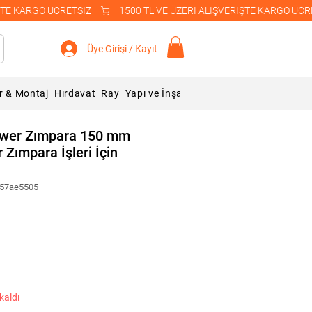
Üye Girişi / Kayıt
r & Montaj
Hırdavat
Ray
Yapı ve İnşaat Malzemeleri
Blog
ower Zımpara 150 mm
Zımpara İşleri İçin
957ae5505
kaldı