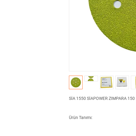
SİA 1550 SİAPOWER ZIMPARA 150 
Ürün Tanımı:
SİA 1550 SİAPOWER zımpara, ince zımp
zımpara diskidir. 150 mm çapında v