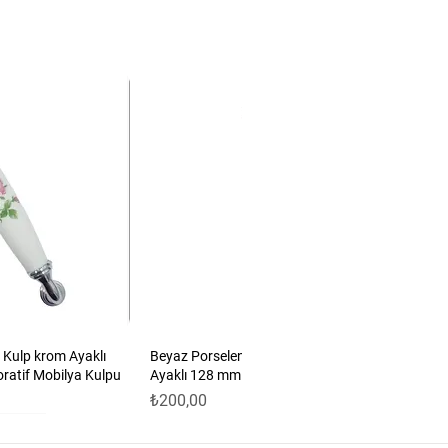
 Kulp krom Ayaklı
Beyaz Porselen Güllü Kulp Antik Sarı
oratif Mobilya Kulpu
Ayaklı 128 mm 5’li Set | Dekoratif Mobilya
Fiyat
₺200,00