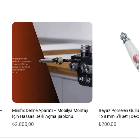
çin idealdir. Bu tür zımparalar genellikle
üzeylerin işlenmesinde kullanılır.
ozun etkili bir şekilde vakumlanmasını sağlar ve
lmasına yardımcı olur.
erin zımparalanmasında, vernik veya boyası
de, metal yüzeylerin parlatılmasında ve diğer
labilir.
sayesinde zımpara diskleri kolayca
ş sağlar.
 –
Minifix Delme Aparatı – Mobilya Montajı
Beyaz Porselen Güllü
R
İçin Hassas Delik Açma Şablonu
128 mm 5’li Set | Dek
Fiyat
Fiyat
₺2.800,00
₺200,00
 ile uzun ömür ve dayanıklılık.