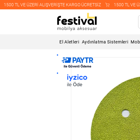
    1500 TL VE ÜZERİ ALIŞVERİŞTE KARGO ÜCRETSİZ    
El Aletleri
Aydınlatma Sistemleri
Mobi