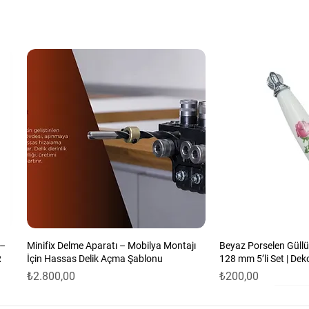
çin idealdir. Bu tür zımparalar genellikle
üzeylerin işlenmesinde kullanılır.
ozun etkili bir şekilde vakumlanmasını sağlar ve
lmasına yardımcı olur.
erin zımparalanmasında, vernik veya boyası
de, metal yüzeylerin parlatılmasında ve diğer
labilir.
sayesinde zımpara diskleri kolayca
ş sağlar.
 –
Minifix Delme Aparatı – Mobilya Montajı
Beyaz Porselen Güllü
R
İçin Hassas Delik Açma Şablonu
128 mm 5’li Set | Dek
Fiyat
Fiyat
₺2.800,00
₺200,00
 ile uzun ömür ve dayanıklılık.