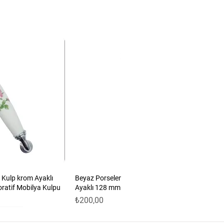
 Kulp krom Ayaklı
Beyaz Porselen Güllü Kulp Antik Sarı
oratif Mobilya Kulpu
Ayaklı 128 mm 5’li Set | Dekoratif Mobilya
Fiyat
₺200,00