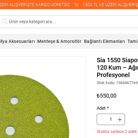
Ürün veya kategori ara...
lya Aksesuarları
Menteşe & Amorsitör
Bağlantı Elemanları
Tami
Sia 1550 Siap
120 Kum – Ağır 
Profesyonel
Stok kodu: 15664677e
Fiyat
₺550,00
Adet
*
Stokta sadece 2 adet 