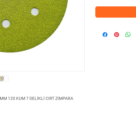
MM 120 KUM 7 DELİKLİ CIRT ZIMPARA
ara işlerinde kullanılan yüksek kaliteli bir
e 120 kum granulasyonu ile, yüzeylerin