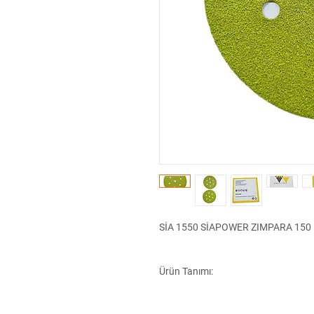
SİA 1550 SİAPOWER ZIMPARA 150 
Ürün Tanımı:
SİA 1550 SİAPOWER zımpara, ince zımp
zımpara diskidir. 150 mm çapında v