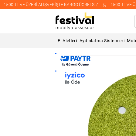
    1500 TL VE ÜZERİ ALIŞVERİŞTE KARGO ÜCRETSİZ    
El Aletleri
Aydınlatma Sistemleri
Mobi