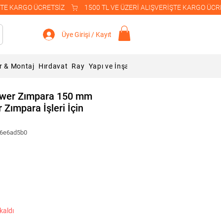
Üye Girişi / Kayıt
r & Montaj
Hırdavat
Ray
Yapı ve İnşaat Malzemeleri
Blog
ower Zımpara 150 mm
Zımpara İşleri İçin
96e6ad5b0
kaldı