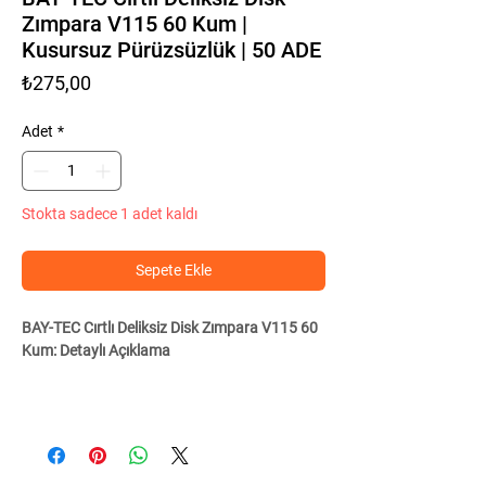
Zımpara V115 60 Kum |
Kusursuz Pürüzsüzlük | 50 ADE
Fiyat
₺275,00
Adet
*
Stokta sadece 1 adet kaldı
Sepete Ekle
BAY-TEC Cırtlı Deliksiz Disk Zımpara V115 60
Kum: Detaylı Açıklama
Hızlı ve Kolay Zımparalama: