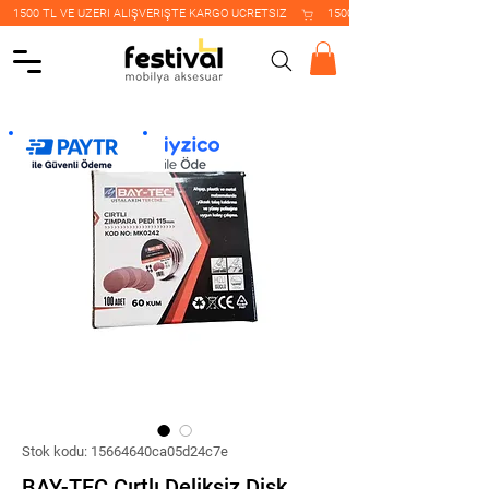
    1500 TL VE ÜZERİ ALIŞVERİŞTE KARGO ÜCRETSİZ    
Stok kodu: 15664640ca05d24c7e
BAY-TEC Cırtlı Deliksiz Disk