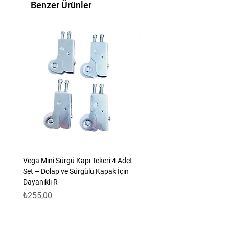
sağlam, kolay temizlenebilir, şık
Benzer Ürünler
görünümlü ve her dolaba uygundur.
Ürünümüzün metal olup paslanmaya
dayanıklıdır.
Vega Mini Sürgü Kapı Tekeri 4 Adet
Set – Dolap ve Sürgülü Kapak İçin
Dayanıklı R
Fiyat
₺255,00