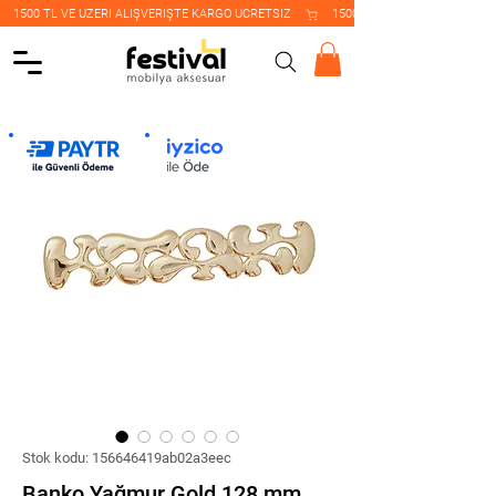
    1500 TL VE ÜZERİ ALIŞVERİŞTE KARGO ÜCRETSİZ    
Stok kodu: 156646419ab02a3eec
Banko Yağmur Gold 128 mm