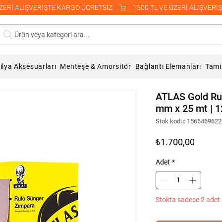
Ürün veya kategori ara...
lya Aksesuarları
Menteşe & Amorsitör
Bağlantı Elemanları
Tami
ATLAS Gold Ru
mm x 25 mt | 
Stok kodu: 156646962
Fiyat
₺1.700,00
Adet
*
Stokta sadece 2 adet 