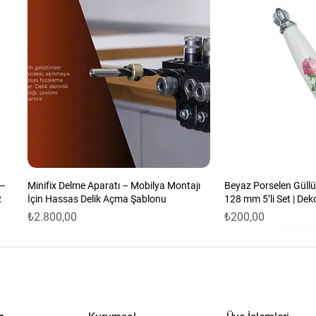
 tam oturarak zor kenar köşelere erişimi
aplama
e
irinti & çıkıntılara rahat erişim
ün performans
k daha kolay kullanım
 –
Minifix Delme Aparatı – Mobilya Montajı
Beyaz Porselen Güllü
R
İçin Hassas Delik Açma Şablonu
128 mm 5’li Set | Dek
Fiyat
Fiyat
₺2.800,00
₺200,00
ur