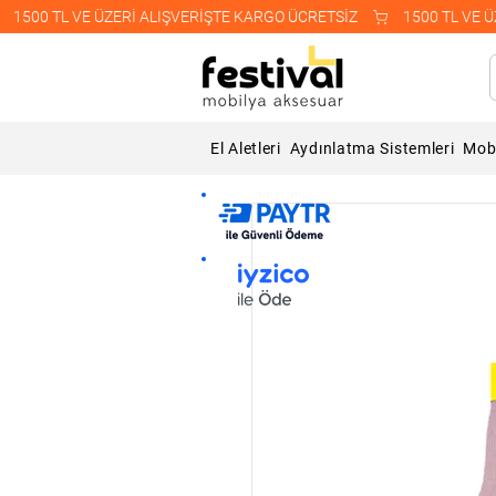
    1500 TL VE ÜZERİ ALIŞVERİŞTE KARGO ÜCRETSİZ    
El Aletleri
Aydınlatma Sistemleri
Mobi