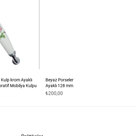
 Kulp krom Ayaklı
Beyaz Porselen Güllü Kulp Antik Sarı
oratif Mobilya Kulpu
Ayaklı 128 mm 5’li Set | Dekoratif Mobilya
Fiyat
₺200,00