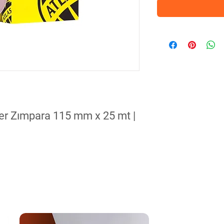
r Zımpara 115 mm x 25 mt |
ak arkası sayesinde çok daha kolay kullanım