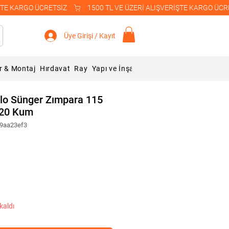
Üye Girişi / Kayıt
r & Montaj
Hırdavat
Ray
Yapı ve İnşaat Malzemeleri
Blog
lo Sünger Zımpara 115
120 Kum
29aa23ef3
kaldı